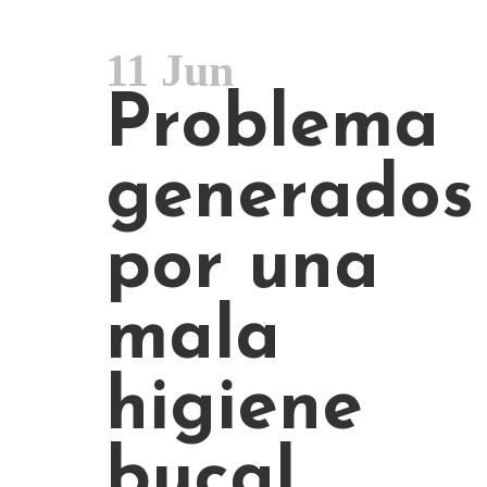
11 Jun
Problema
generados
por una
mala
higiene
bucal