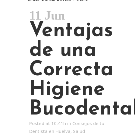
11 Jun
Ventajas
de una
Correcta
Higiene
Bucodenta
Posted at 10:41h
in
Consejos de tu
Dentista en Huelva
,
Salud