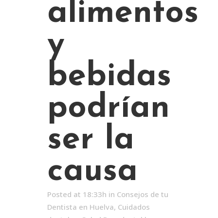
alimentos
y
bebidas
podrían
ser la
causa
Posted at 18:33h
in
Consejos de tu
Dentista en Huelva
,
Cuidados