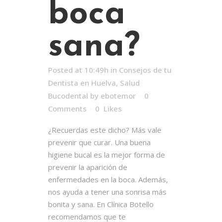
boca
sana?
Posted at 10:49h
in
Consejos de tu
Dentista en Huelva
,
Salud
Bucodental
by
ebotemor
0
Comments
0
Likes
¿Recuerdas este dicho? Más vale
prevenir que curar. Una buena
higiene bucal es la mejor forma de
prevenir la aparición de
enfermedades en la boca. Además,
nos ayuda a tener una sonrisa más
bonita y sana. En Clínica Botello
recomendamos que te