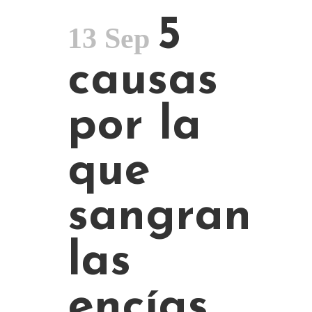
5
13 Sep
causas
por la
que
sangran
las
encías