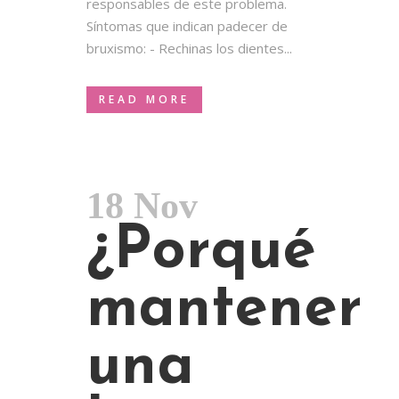
responsables de este problema.
Síntomas que indican padecer de
bruxismo: - Rechinas los dientes...
READ MORE
18 Nov
¿Porqué
mantener
una