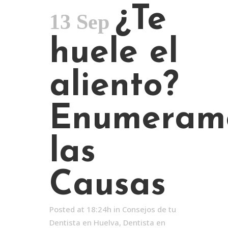
¿Te
13 Sep
huele el
aliento?
Enumeram
las
Causas
Posted at 18:24h
in
Consejos de tu
Dentista en Huelva
,
Dentista en