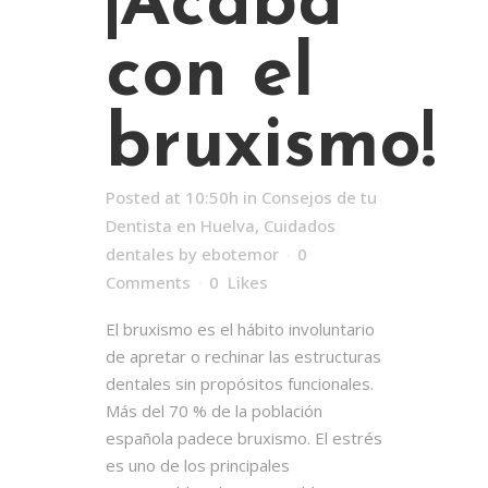
¡Acaba
con el
bruxismo!
Posted at 10:50h
in
Consejos de tu
Dentista en Huelva
,
Cuidados
dentales
by
ebotemor
0
Comments
0
Likes
El bruxismo es el hábito involuntario
de apretar o rechinar las estructuras
dentales sin propósitos funcionales.
Más del 70 % de la población
española padece bruxismo. El estrés
es uno de los principales