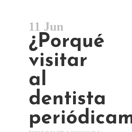
11 Jun
¿Porqué
visitar
al
dentista
periódica