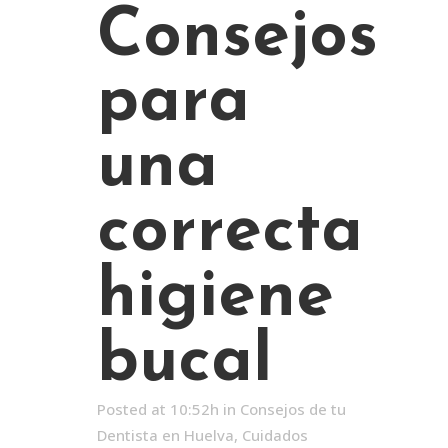
Consejos
para
una
correcta
higiene
bucal
Posted at 10:52h
in
Consejos de tu
Dentista en Huelva
,
Cuidados