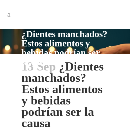
¿Dientes manchados?
Estos alimentos y
bebidas podrían ser
la causa
13 Sep
¿Dientes
manchados?
Estos alimentos
y bebidas
podrían ser la
causa