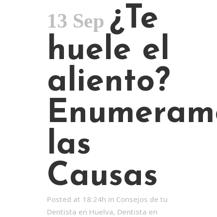
¿Te
13 Sep
huele el
aliento?
Enumeram
las
Causas
Posted at 18:24h
in
Consejos de tu
Dentista en Huelva
,
Dentista en