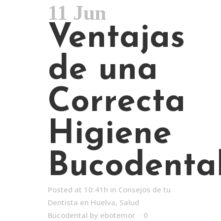
11 Jun
Ventajas
de una
Correcta
Higiene
Bucodenta
Posted at 10:41h
in
Consejos de tu
Dentista en Huelva
,
Salud
Bucodental
by
ebotemor
0