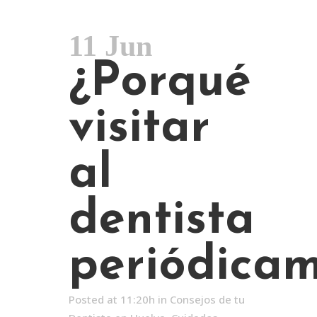
11 Jun
¿Porqué
visitar
al
dentista
periódica
Posted at 11:20h
in
Consejos de tu