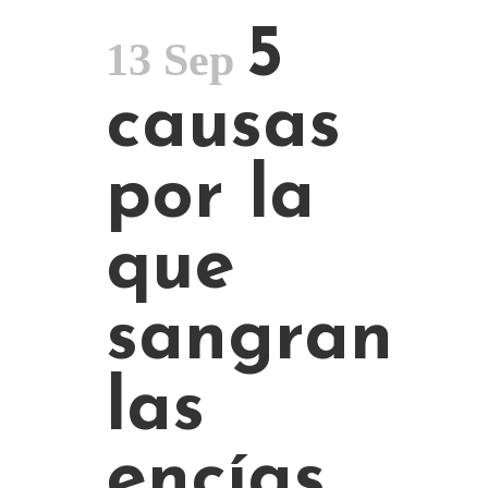
5
13 Sep
causas
por la
que
sangran
las
encías