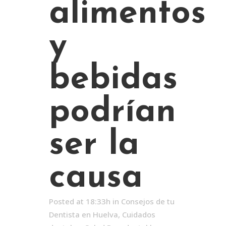
alimentos
y
bebidas
podrían
ser la
causa
Posted at 18:33h
in
Consejos de tu
Dentista en Huelva
,
Cuidados