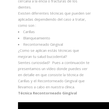
cercana a la encía o fracturas de los
dientes.
Existen diferentes técnicas que pueden ser
aplicadas dependiendo del caso a tratar,
como son :
Carillas
Blanqueamiento
Recontorneado Gingival
¿Como se aplican estás técnicas que
mejoran tu salud bucodental?
Sientes curiosidad? Pues a continuación te
presentamos un vídeo donde puedes ver
en detalle en que consiste la técnica de
Carillas y el Recontorneado Gingival que
llevamos a cabo en nuestra clínica.
Técnica Recontorneado Gingival