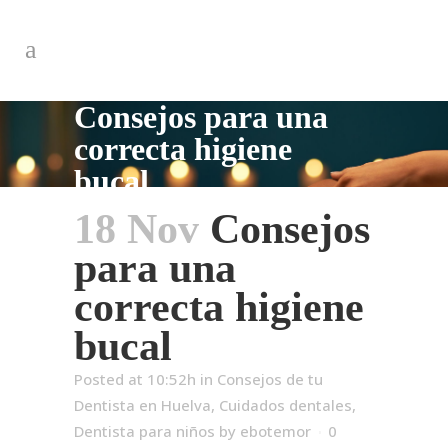
Consejos para una
correcta higiene
bucal
18 Nov
Consejos
para una
correcta higiene
bucal
Posted at 10:52h
in
Consejos de tu
Dentista en Huelva
,
Cuidados dentales
,
Dentista para niños
by
ebotemor
0