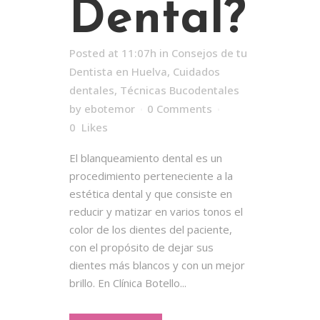
Dental?
Posted at 11:07h
in
Consejos de tu
Dentista en Huelva
,
Cuidados
dentales
,
Técnicas Bucodentales
by
ebotemor
0 Comments
0
Likes
El blanqueamiento dental es un
procedimiento perteneciente a la
estética dental y que consiste en
reducir y matizar en varios tonos el
color de los dientes del paciente,
con el propósito de dejar sus
dientes más blancos y con un mejor
brillo. En Clínica Botello...